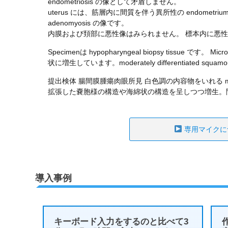
endometriosis の像として矛盾しません。
uterus には、筋層内に間質を伴う異所性の endometr
adenomyosis の像です。
内膜および頚部に悪性像はみられません。 標本内に悪
Specimenは hypopharyngeal biopsy tissue です。 M
状に増生しています。moderately differentiated squamo
提出検体 腸間膜腫瘍肉眼所見 白色調の内容物をいれる mult
拡張した嚢胞様の構造や海綿状の構造を呈しつつ増生。間質に
専用マイクに
導入事例
キーボード入力をするのと比べて3