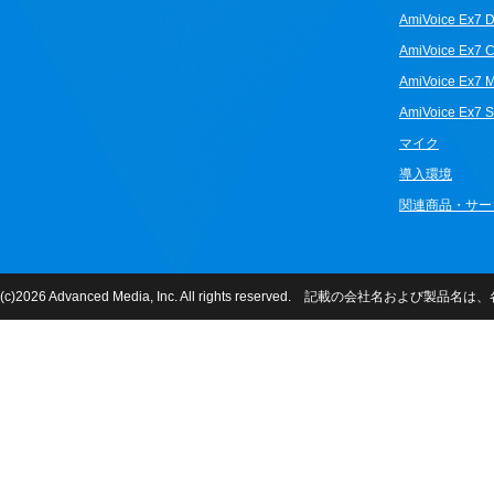
AmiVoice Ex7 D
AmiVoice Ex7 
AmiVoice Ex7 
AmiVoice Ex7 S
マイク
導入環境
関連商品・サー
(c)2026 Advanced Media, Inc. All rights reserved. 記載の会社名