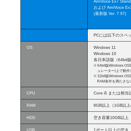
AmiVoice Ex7 Stand
および AmiVoice Ex7 
(最新版 Ver. 7.97)
PCには以下のスペ
OS
Windows 11
Windows 10
各日本語版（64bit
※ 64bit版Windows
ュレーター)上で動作
※ 32bit版Windo
RAM条件を満たさ
CPU
Core i5 または相
RAM
8GB以上（1GB以
HDD
空き容量10GB以上
USB
1ポート以上の空き