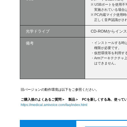
※ USBポートを使用
実施されている場合
※ PC内蔵マイク使用
正しく音声認識がさ
光学ドライブ
CD-ROMからイ
備考
・インストールする時
権限が必要です。
・仮想環境等を利用す
・Armアーキテクチャ上
はできません。
旧バージョンの動作環境は以下をご参照ください。
ご購入後のよくあるご質問＞ 製品＞ PCを新しくする為、使っているA
https://medical.amivoice.com/faq/index.html