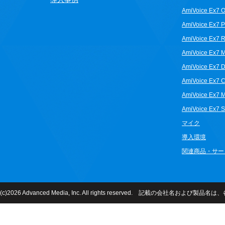
AmiVoice Ex7 O
AmiVoice Ex7 P
AmiVoice Ex7 
AmiVoice Ex7 
AmiVoice Ex7 D
AmiVoice Ex7 
AmiVoice Ex7 
AmiVoice Ex7 S
マイク
導入環境
関連商品・サー
(c)2026 Advanced Media, Inc. All rights reserved. 記載の会社名